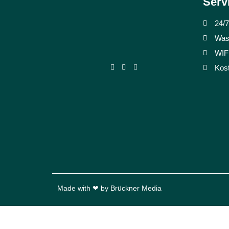
Serv
24/7
Was
WIFI
Kost
Made with ❤ by
Brückner Media