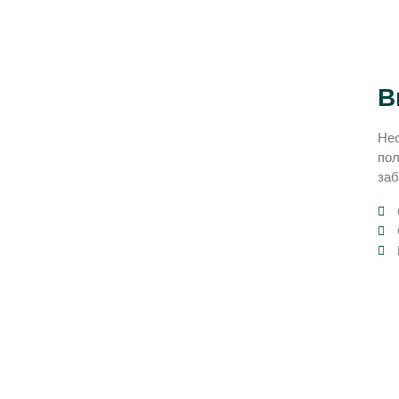
В
Нео
пол
заб