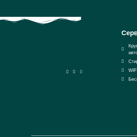
Сер
Кру
авт
Сти
WIF
Бес